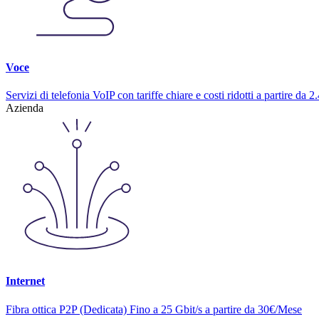
Voce
Servizi di telefonia VoIP con tariffe chiare e costi ridotti a partire da
Azienda
Internet
Fibra ottica P2P (Dedicata) Fino a 25 Gbit/s a partire da 30€/Mese