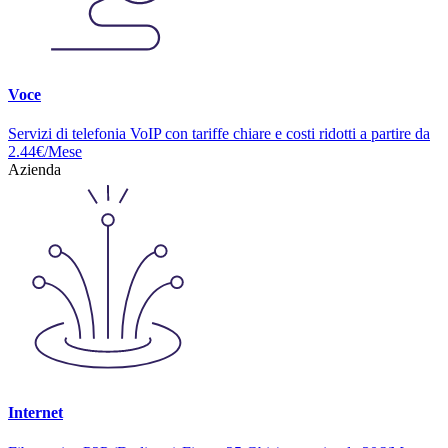
Voce
Servizi di telefonia VoIP con tariffe chiare e costi ridotti a partire da
2.44€/Mese
Azienda
Internet