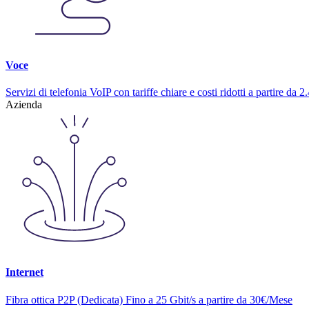
Voce
Servizi di telefonia VoIP con tariffe chiare e costi ridotti a partire da
Azienda
Internet
Fibra ottica P2P (Dedicata) Fino a 25 Gbit/s a partire da 30€/Mese