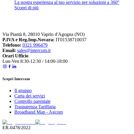
La nostra esperienza al tuo servizio per soluzioni a 360°
Scopri di più
Via Piantà 8, 28010 Vaprio d'Agogna (NO)
P.IVA e Reg.Imp.Novara:
IT01538710037
Telefono:
0321 996479
Email:
sales@intercom.it
Orari Ufficio
Lun-Ven 8:30-12:30 / 14:00-18:00
Scopri Intercom
Il gruppo
Carta dei servizi
Controllo parentale
Trasparenza Tariffaria
Broadband Map - Agcom
ER-0478/2022