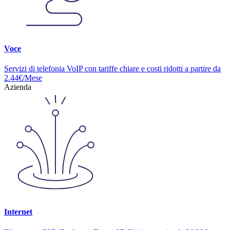
Voce
Servizi di telefonia VoIP con tariffe chiare e costi ridotti a partire da
2.44€/Mese
Azienda
Internet