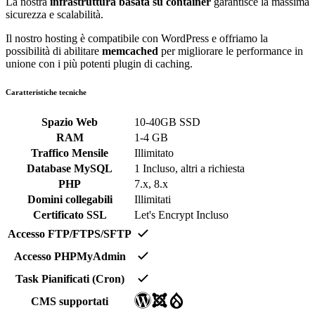
La nostra
infrastruttura basata su container
garantisce la massima
sicurezza e scalabilità.
Il nostro hosting è compatibile con WordPress e offriamo la
possibilità di abilitare
memcached
per migliorare le performance in
unione con i più potenti plugin di caching.
Caratteristiche tecniche
Spazio Web
10-40GB SSD
RAM
1-4 GB
Traffico Mensile
Illimitato
Database MySQL
1 Incluso, altri a richiesta
PHP
7.x, 8.x
Domini collegabili
Illimitati
Certificato SSL
Let's Encrypt Incluso
Accesso FTP/FTPS/SFTP
Accesso PHPMyAdmin
Task Pianificati (Cron)
CMS supportati