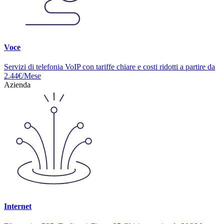
Voce
Servizi di telefonia VoIP con tariffe chiare e costi ridotti a partire da
2.44€/Mese
Azienda
Internet