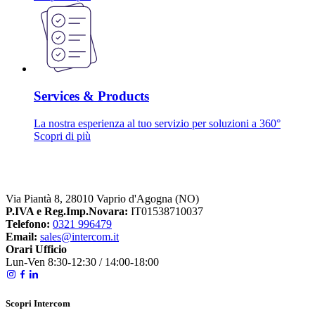
Services & Products
La nostra esperienza al tuo servizio per soluzioni a 360°
Scopri di più
Via Piantà 8, 28010 Vaprio d'Agogna (NO)
P.IVA e Reg.Imp.Novara:
IT01538710037
Telefono:
0321 996479
Email:
sales@intercom.it
Orari Ufficio
Lun-Ven 8:30-12:30 / 14:00-18:00
Scopri Intercom